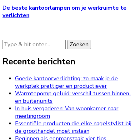
De beste kantoorlampen om je werkruimte te
verlichten
Op
zoek
naar
Recente berichten
iets?
Goede kantoorverlichting: zo maak je de
werkplek prettiger en productiever
Warmtepomp geluid: verschil tussen binnen-
en buitenunits
In huis vergaderen: Van woonkamer naar
meetingroom
Essentiële producten die elke nagelstylist bij
de groothandel moet inslaan
Beginnen als eenmanszaak: vier tips