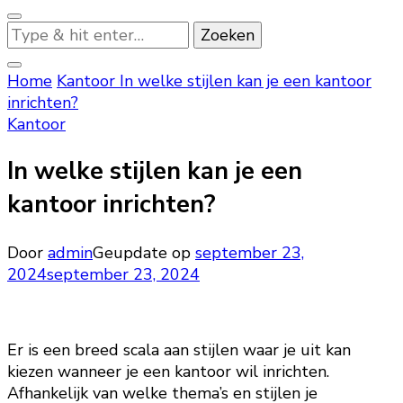
Op
zoek
naar
Home
Kantoor
In welke stijlen kan je een kantoor
iets?
inrichten?
Kantoor
In welke stijlen kan je een
kantoor inrichten?
Door
admin
Geupdate op
september 23,
2024
september 23, 2024
Er is een breed scala aan stijlen waar je uit kan
kiezen wanneer je een kantoor wil inrichten.
Afhankelijk van welke thema’s en stijlen je