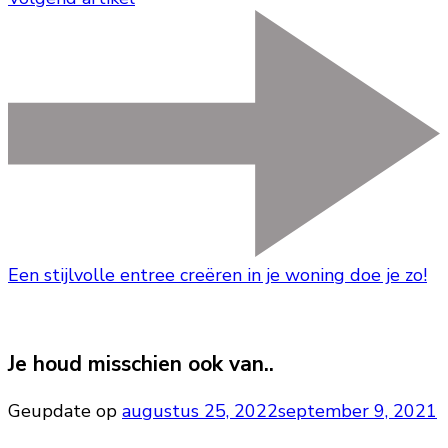
Een stijlvolle entree creëren in je woning doe je zo!
Je houd misschien ook van..
Geupdate op
augustus 25, 2022
september 9, 2021